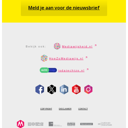
Meld je aan voor de nieuwsbrief
Bekijk ook:
Mediawijsheid.nl
HoeZoMediawijs.nl
isdatechtzo.nl
COPYRIGHT
DISCLAIMER
CONTACT